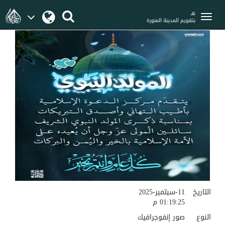
هـ
بتقويم المدينة المنورة
التاريخ
11-سبتمبر-2025
01:19:25 م
النوع
صور إنفوجرافيك