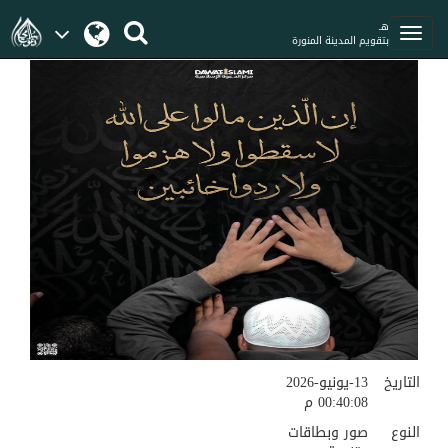
هـ
بتقويم المدينة المنورة
التاريخ
13-يونيو-2026
00:40:08 م
النوع
صور وبطاقات