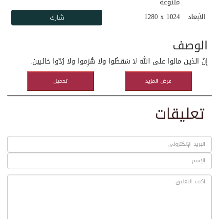
متنوعة
الأبعاد
1280 x 1024
الوصف
إنّ الذين مالوا على الله لا سَقطُوا ولا هُزِموا ولا رُدّوا خائبين.
عرض المزيد
تحميل
تعليقات