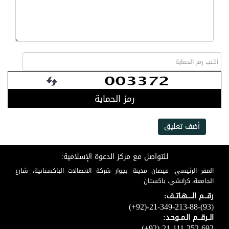
رمز الحماية
أضف تعليق
للتواصل مع مركز الدعوة الإسلامية:
المقر الرئيسي: فيضان مدينة بجوار شركة الاتصالات الباكستانية، شارع
الجامعة، كراتشي، باكستان
رقـــم الـــــهـاتــف:
(+92)-21-349-213-88-(93)
الــرقـــم الـمــوحـد:
(+92)-21-111-252-692