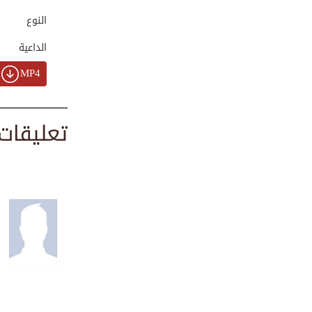
00:01:49
النوع
الداعية
حل جميل لإنهاء ال...
MP4
00:01:05
تعليقات
رسالة خالدة | درس...
00:03:01
الشعور بثقل الجنا...
00:03:06
رحلة إلى الفضاء |...
00:04:14