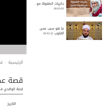
ذكريات الطفولة مع...
00:03:03
ما هو سبب عمى
القلوب
00:02:42
البس هذه الكمامة ...
00:00:16
الرئيسية
في
قصة عجي
قصة عبد الله رضي ...
00:03:20
قصة الواقدي في 
الطعن في الآخرين ...
التاريخ