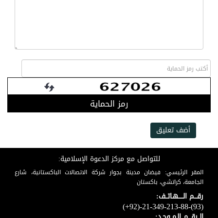
رمز الحماية
أضف تعليق
للتواصل مع مركز الدعوة الإسلامية:
المقر الرئيسي: فيضان مدينة بجوار شركة الاتصالات الباكستانية، شارع
الجامعة، كراتشي، باكستان
رقـــم الـــــهـاتــف:
(+92)-21-349-213-88-(93)
الــرقـــم الـمــوحـد: