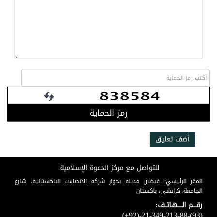
رمز الحماية
أضف تعليق
للتواصل مع مركز الدعوة الإسلامية:
المقر الرئيسي: فيضان مدينة بجوار شركة الاتصالات الباكستانية، شارع
الجامعة، كراتشي، باكستان
رقـــم الـــــهـاتــف:
(+92)-21-349-213-88-(93)