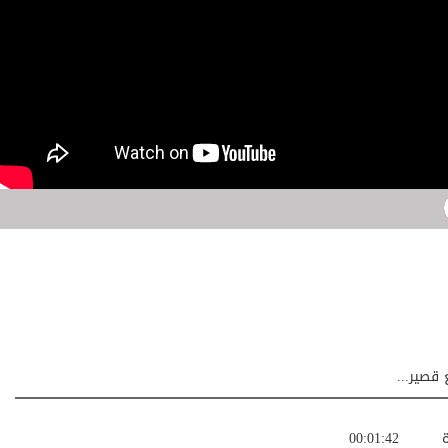
قصير...
ة
00:01:42