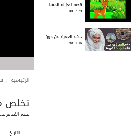
قصة الغزالة المشا...
00:03:39
حكم العمرة من دون...
00:01:48
قصة تربوية للأطفا...
00:02:29
الرئيسية
في
تخلص من
قصة الملك الحكيم ...
00:01:02
قضم الأظافر عا
التاريخ