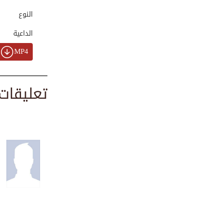
التشاؤم و التطير ...
النوع
00:04:30
الداعية
MP4
لا تقل لطفلك
00:02:26
تعليقات
بود كاست بصمة | ق...
00:37:43
هل تفنى نار جهنم ...
00:04:19
عقبة العقوق | قصة...