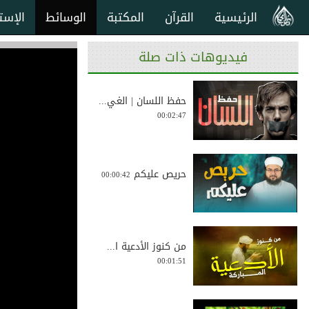
الرئيسية
القرآن
المكتبة
الوسائط
الإست
فيديوهات ذات صلة
حفظ اللسان | الغي...
00:02:47
حريص عليكم
00:00:42
من كنوز الأدعية ا...
00:01:51