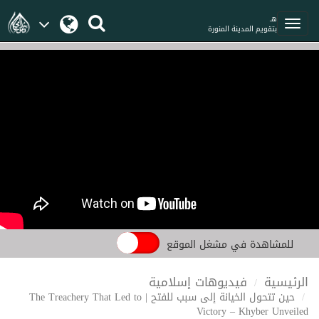
هـ
بتقويم المدينة المنورة
للمشاهدة في مشغل الموقع
الرئيسية
فيديوهات إسلامية
حين تتحول الخيانة إلى سبب للفتح | The Treachery That Led to
Victory – Khyber Unveiled