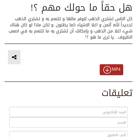
هل حقاً ما حولك مهم ؟!
كل الناس تشتري الذهب لتوفر مالها و تتنعم به و تشتري الذهب
تحديداً لأنه أثمن و اغلا الاشياء كما يظنون..و لكن ماذا لو كان هناك
شيء اغلا من الذهب و بإمكانك أن تشتري به ما تتنعم به في اصعب
الظروف…يا ترى ما هو ؟!
MP4
تعليقات