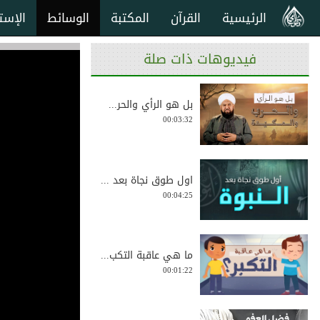
الرئيسية
القرآن
المكتبة
الوسائط
الإست
فيديوهات ذات صلة
بل هو الرأي والحر...
00:03:32
اول طوق نجاة بعد ...
00:04:25
ما هي عاقبة التكب...
00:01:22