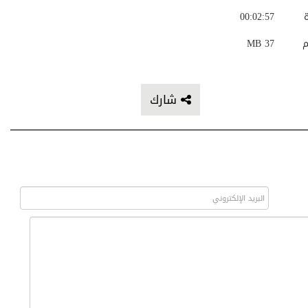
ة
00:02:57
م
37 MB
شارك