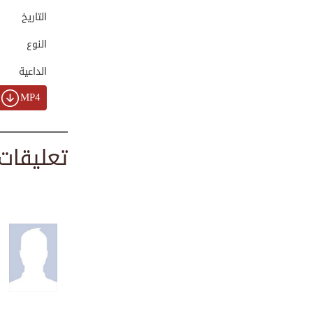
00:03:17
التاريخ
النوع
كل شيء في الدنيا ...
الداعية
00:01:22
MP4
جهود مركز الدعوة ...
تعليقات
00:02:15
من معاني التوكل و...
00:01:42
متى تكون الغيبة ج...
00:01:58