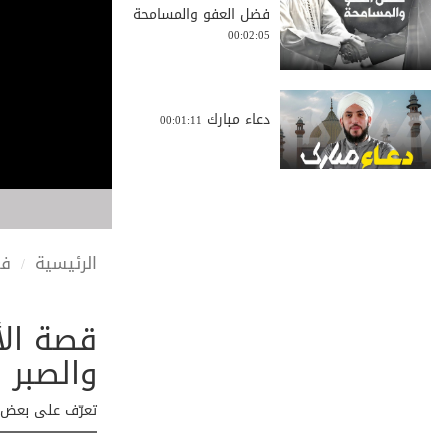
فضل العفو والمسامحة
00:02:05
دعاء مبارك
00:01:11
الصلاة والعلاقة ب...
00:03:50
الرئيسية
في
قصة الأ
آية الصلاة على ال...
00:02:35
والصبر
تعرّف على بعض أخ
البذل ليس مالا فق...