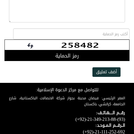
رمز الحماية
أضف تعليق
للتواصل مع مركز الدعوة الإسلامية:
المقر الرئيسي: فيضان مدينة بجوار شركة الاتصالات الباكستانية، شارع
الجامعة، كراتشي، باكستان
رقـــم الـــــهـاتــف:
(+92)-21-349-213-88-(93)
الــرقـــم الـمــوحـد:
(+92)-21-111-252-692