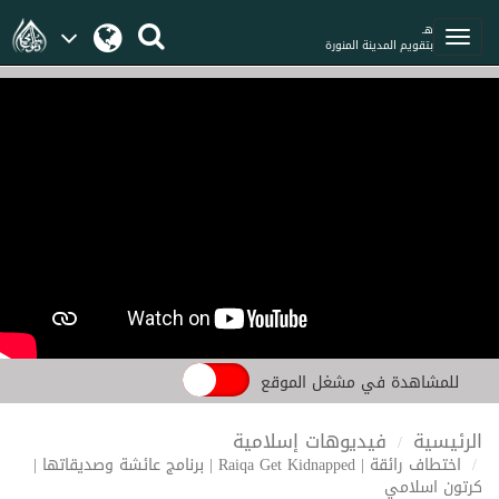
هـ
بتقويم المدينة المنورة
للمشاهدة في مشغل الموقع
الرئيسية
فيديوهات إسلامية
اختطاف رائقة | Raiqa Get Kidnapped | برنامج عائشة وصديقاتها |
كرتون اسلامي