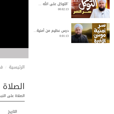
`التوكل على الله ...
00:02:13
درس عظيم من أمنية...
0:01:13
تعليم كيفية الوضو...
00:04:26
الرئيسية
في
الصلاة 
`هل ظهرت هذه
الخص...
00:04:39
الصلاة على النب
يتقدم الشيخ سيد م...
التاريخ