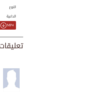
00:02:06
النوع
الداعية
41 عامًا في خدمة ...
MP4
00:06:13
تعليقات
نبض الروح ومأوى ا...
00:01:41
ماذا نقول عند است...
00:00:23
آداب التعامل مع ا...
00:02:38