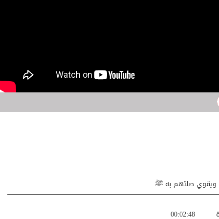
ﷺ ويقوي صلتهم به ﷺ..
ة
00:02:48