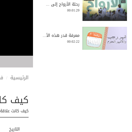
رحلة الأرواح إلى ...
00:01:29
معرفة قدر هذه الأ...
00:02:22
ضرورة دَماثة الأخ...
00:03:35
الرئيسية
في
كيف كان
رمضان على الأبواب...
00:03:37
كيف كانت علاقة
دروس من قصة
التاريخ