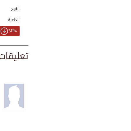
واقعي...
00:02:09
النوع
الداعية
رحلة في عالم النحل
MP4
00:03:39
تعليقات
معجزة انشقاق القم...
00:02:43
أهمية السلام في ا...
00:01:32
فضيلة الشيخ الدكت...
00:01:58