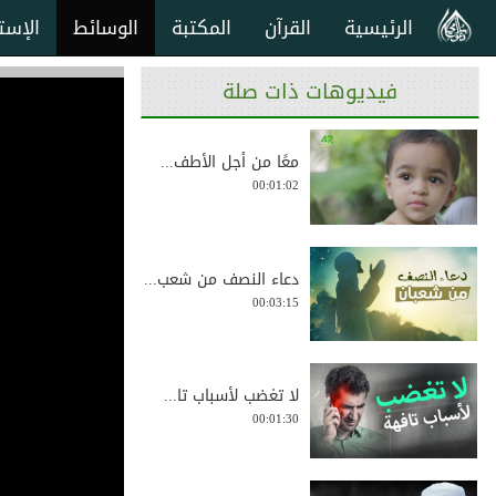
الرئيسية
القرآن
المكتبة
الوسائط
الإست
فيديوهات ذات صلة
معًا من أجل الأطف...
00:01:02
دعاء النصف من شعب...
00:03:15
لا تغضب لأسباب تا...
00:01:30