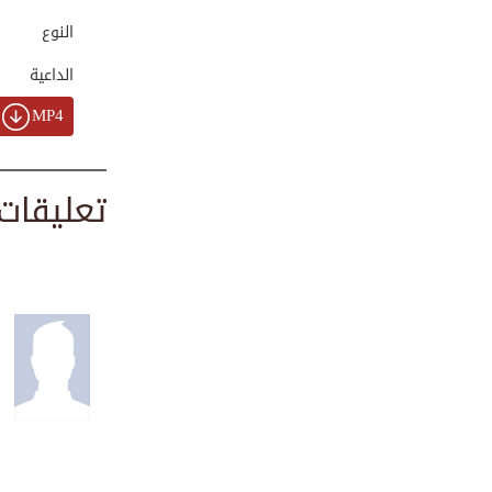
الملابس
00:01:57
النوع
الداعية
قصة عجيبة لثلاثة ...
MP4
00:06:27
تعليقات
أجر الصمت
00:00:43
بودكاست بصمة | ال...
00:51:15
أول منازل الآخرة ...
00:01:31