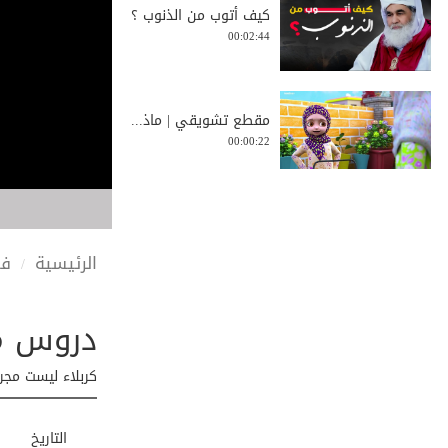
كيف أتوب من الذنوب ؟
00:02:44
مقطع تشويقي | ماذ...
00:00:22
ما هو جوهر الإسلا...
00:01:07
الرئيسية
في
دروس من معركة
ضوابط تسمية الموا...
00:02:23
كربلاء ليست مجر
قصة عن نظافة
التاريخ