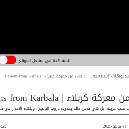
للمشاهدة في مشغل الموقع
ديوهات إسلامية
دروس من معركة كربلاء | Lessons from Karbala
 كربلاء | Lessons from Karbala
د قصة حزينة، بل هي درس خالد يضيء دروب الثابتين، ويُلهم الأحرار في كل 
11-يوليو-2025
المد