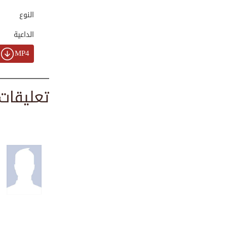
00:01:07
النوع
الداعية
سنن وآداب: هل تعر...
MP4
00:03:48
تعليقات
بالشكر تدوم النعم...
00:04:21
رعاية البنات وحسن...
00:01:52
استشارة العلماء و...
00:04:41