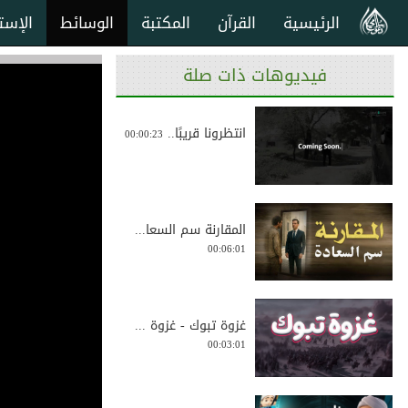
الرئيسية
القرآن
المكتبة
الوسائط
الإست
فيديوهات ذات صلة
انتظرونا قريبًا..
00:00:23
المقارنة سم السعا...
00:06:01
غزوة تبوك - غزوة ...
00:03:01