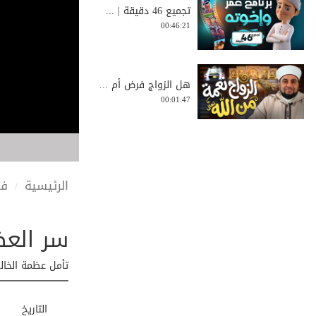
تجميع 46 دقيقة | ...
00:46:21
هل الزواج فرض أم ...
00:01:47
أجمل موعظة عن
حفظ...
00:03:09
الرئيسية
في
سر العظ
اغتنم خمسا قبل خمس
00:00:54
تأمل عظمة الخالق
سر القبول بين الن...
التاريخ