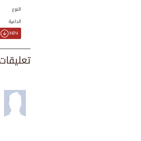
00:01:35
النوع
الداعية
هم النبي ﷺ لأمته|...
MP4
00:02:11
تعليقات
مثالاً للداعية ال...
00:02:42
لا تتسرع | برنامج...
00:02:22
قصة الأعرابي التي...
00:03:10