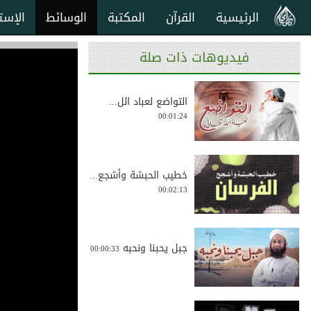
الرئيسية
القرآن
المكتبة
الوسائط
الإست
فيديوهات ذات صلة
التواضع لعباد الل...
00:01:24
خطيب الحبشة وأشجع...
00:02:13
جبل يحبنا ونحبه
00:00:33