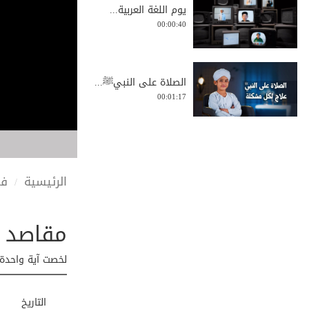
يوم اللغة العربية...
00:00:40
الصلاة على النبيﷺ...
00:01:17
مراتب إجابة الدعا...
00:01:32
الرئيسية
في
مقاصد س
صداقة السفيه | لا...
00:00:24
لخصت آية واحدة 
البراءة لا تعني أ...
التاريخ