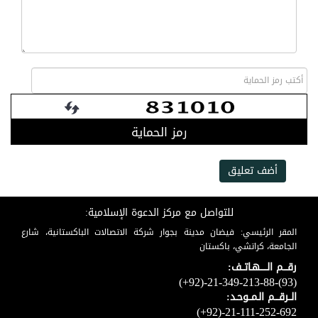
رمز الحماية
أضف تعليق
للتواصل مع مركز الدعوة الإسلامية:
المقر الرئيسي: فيضان مدينة بجوار شركة الاتصالات الباكستانية، شارع
الجامعة، كراتشي، باكستان
رقـــم الـــــهـاتــف:
(+92)-21-349-213-88-(93)
الــرقـــم الـمــوحـد:
(+92)-21-111-252-692