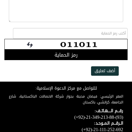
رمز الحماية
أضف تعليق
للتواصل مع مركز الدعوة الإسلامية:
المقر الرئيسي: فيضان مدينة بجوار شركة الاتصالات الباكستانية، شارع
الجامعة، كراتشي، باكستان
رقـــم الـــــهـاتــف:
(+92)-21-349-213-88-(93)
الــرقـــم الـمــوحـد:
(+92)-21-111-252-692