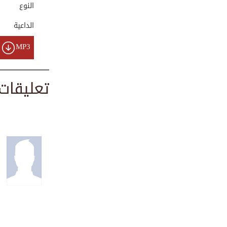
النوع
00:14:58
الداعية
تلاوة طيبة من سور...
MP3
00:01:15
تعليقات
تلاوة خاشعة من سو...
00:01:50
تلاوة رائعة من سو...
00:02:39
لماذا نسخ القرآن ...
00:01:34