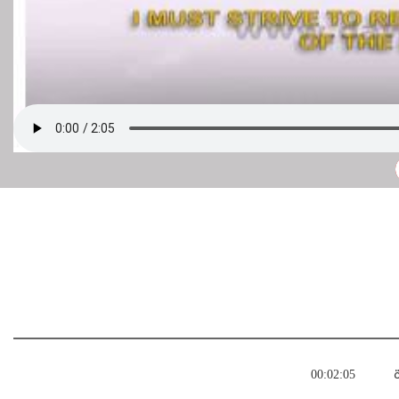
ة
00:02:05