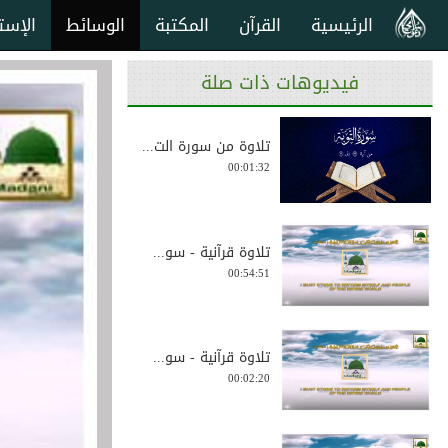
الرئيسية
القرآن
المكتبة
الوسائط
الإست
فيديوهات ذات صلة
تلاوة من سورة الت...
00:01:32
تلاوة قرآنية - سو...
00:54:51
تلاوة قرآنية - سو...
00:02:20