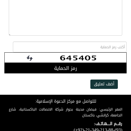
رمز الحماية
أضف تعليق
للتواصل مع مركز الدعوة الإسلامية:
المقر الرئيسي: فيضان مدينة بجوار شركة الاتصالات الباكستانية، شارع
الجامعة، كراتشي، باكستان
رقـــم الـــــهـاتــف:
(+92)-21-349-213-88-(93)