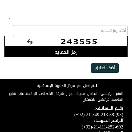
رمز الحماية
أضف تعليق
للتواصل مع مركز الدعوة الإسلامية:
المقر الرئيسي: فيضان مدينة بجوار شركة الاتصالات الباكستانية، شارع
الجامعة، كراتشي، باكستان
رقـــم الـــــهـاتــف:
(+92)-21-349-213-88-(93)
الــرقـــم الـمــوحـد:
(+92)-21-111-252-692