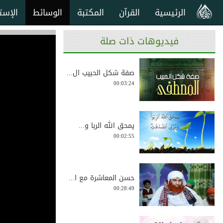
الرئيسية
القرآن
المكتبة
الوسائط
الإست
فيديوهات ذات صلة
صفة شكل الحبيب ال...
00:03:24
يمحق الله الربا و...
00:02:55
حسن المعاشرة مع ا...
00:28:49