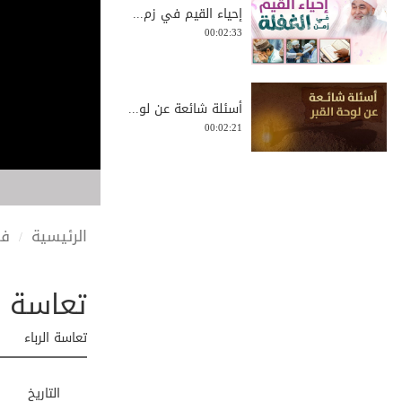
إحياء القيم في زم...
00:02:33
أسئلة شائعة عن لو...
00:02:21
ثعلب يحميه ذكاءه ...
00:01:58
الرئيسية
في
تعاسة ال
ما حكم ذكر اسم ال...
00:00:48
تعاسة الرباء
علماء أفريقيا في ...
التاريخ