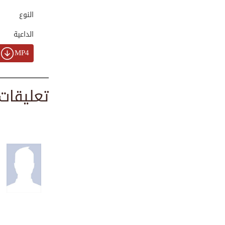
00:01:46
النوع
الداعية
ذكرى ولادة الشيخ ...
MP4
00:03:49
تعليقات
وصف الشيخ المربي ...
00:03:22
دعاء دخول شهر رجب
00:00:24
كن كهذا المعلم وس...
00:03:15