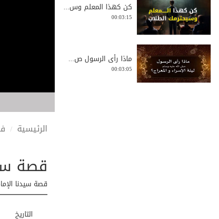
كن كهذا المعلم وس...
00:03:15
ماذا رأى الرسول ص...
00:03:05
اجتماع دعوي بمرور...
00:03:10
الرئيسية
في
قصة سيد
بعض فوائد صلاة ال...
00:02:17
قصة سيدنا الإمام
ما هي السن المناس...
التاريخ