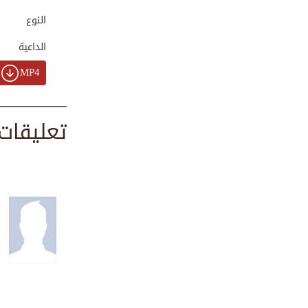
00:02:20
النوع
الداعية
شراء الملح بالحج
MP4
00:02:41
تعليقات
رجب يطهر البدن
00:00:47
وصف الشيخ المربي ...
00:03:22
فوائد مدهشة للابت...
00:03:24