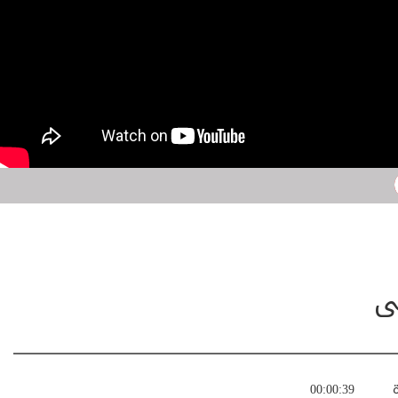
ى
ة
00:00:39