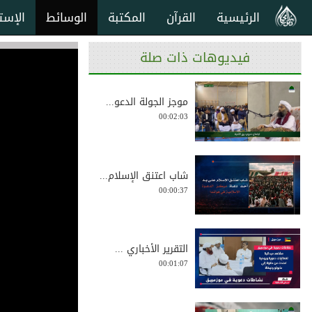
الرئيسية
القرآن
المكتبة
الوسائط
الإست
فيديوهات ذات صلة
موجز الجولة الدعو...
00:02:03
شاب اعتنق الإسلام...
00:00:37
التقرير الأخباري ...
00:01:07