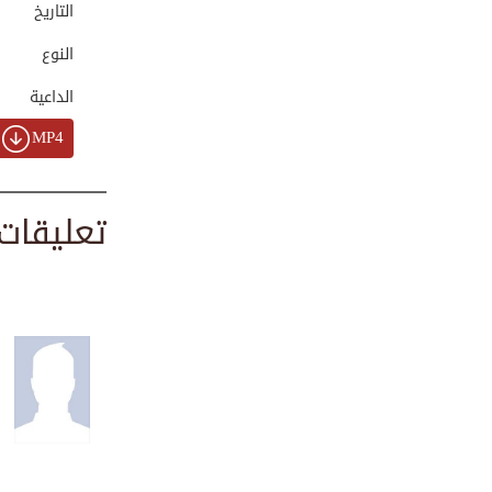
التاريخ
00:01:15
النوع
الداعية
لقاء مع سماحة الش...
00:03:15
MP4
تعليقات
فضيلة الشيخ محمد ...
00:01:02
جولة تعريفية بين ...
00:05:24
نشاطات الشيخ محمد...
00:01:21