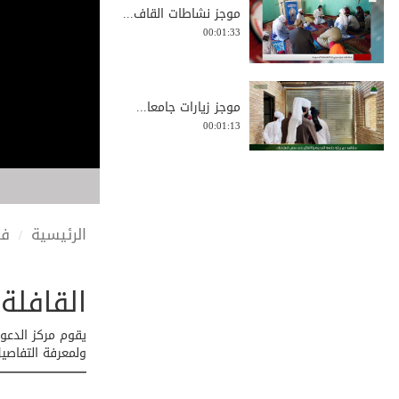
موجز نشاطات القاف...
00:01:33
موجز زيارات جامعا...
00:01:13
علماء من العراق ف...
00:02:11
الرئيسية
في
القافلة
جانب من نشاطات ال...
00:00:57
يقوم مركز الدعو
ولمعرفة التفاصي
اجتماع دعوي بعنوا...