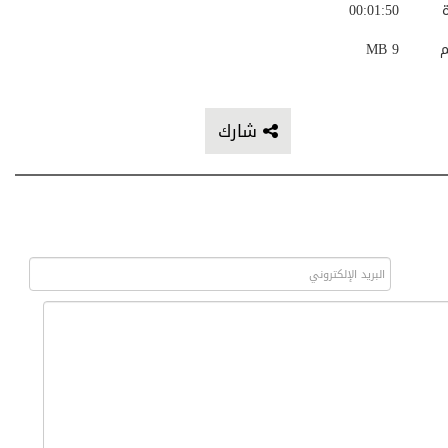
ة
00:01:50
م
9 MB
شارك