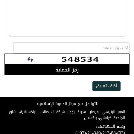
رمز الحماية
أضف تعليق
للتواصل مع مركز الدعوة الإسلامية:
المقر الرئيسي: فيضان مدينة بجوار شركة الاتصالات الباكستانية، شارع
الجامعة، كراتشي، باكستان
رقـــم الـــــهـاتــف:
(+92)-21-349-213-88-(93)