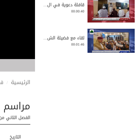
قافلة دعوية في ال...
00:00:40
لقاء مع فضيلة الش...
00:01:46
التقرير الإخباري ...
00:01:35
الرئيسية
في
مراسم ت
افتتاح جامع مسجد ...
00:01:19
الفصل الثاني من
مشورة توجيهية بين...
التاريخ