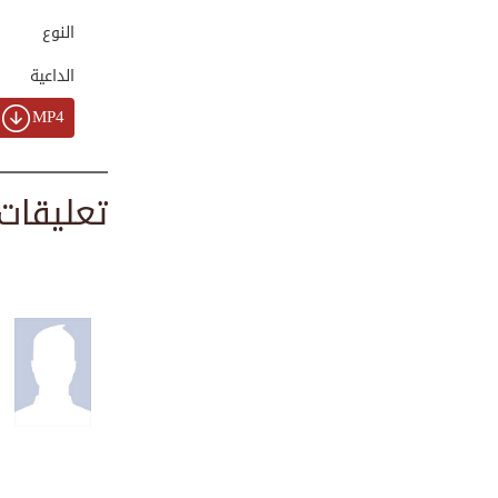
00:00:46
النوع
الداعية
جولة تفقدية لمركز...
MP4
00:00:55
تعليقات
خدمات تغسيل
وتكفي...
00:01:01
أعمال مؤسسة FGRF
...
00:01:33
الشيخ محمد عمران ...
00:01:22