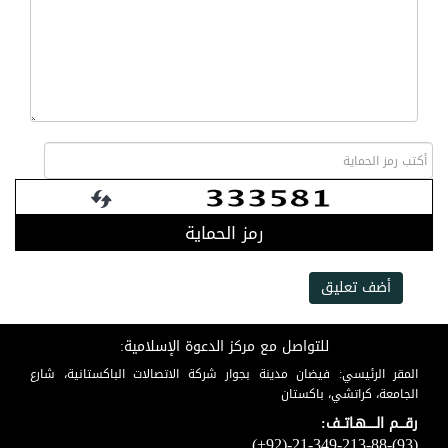
رمز الحماية
أضف تعليق
للتواصل مع مركز الدعوة الإسلامية:
المقر الرئيسي: فيضان مدينة بجوار شركة الاتصالات الباكستانية، شارع
الجامعة، كراتشي، باكستان
رقـــم الـــــهـاتــف:
(+92)-21-349-213-88-(93)