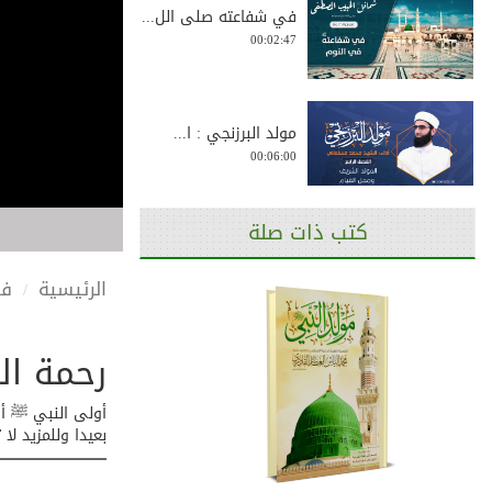
في شفاعته صلى الل...
00:02:47
مولد البرزنجي : ا...
00:06:00
كتب ذات صلة
رحمة النبي صلى ال...
00:06:59
الرئيسية
في
رحمة ال
مولد البرزنجي : ا...
00:02:56
أولى النبي ﷺ أه
بعيدا وللمزيد ل
رحمة النبي صلى ال...