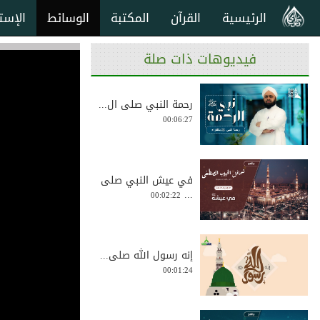
الرئيسية
القرآن
المكتبة
الوسائط
الإست
فيديوهات ذات صلة
رحمة النبي صلى ال...
00:06:27
في عيش النبي صلى
...
00:02:22
إنه رسول الله صلى...
00:01:24