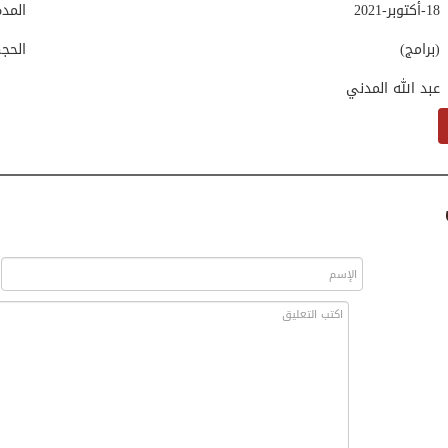
18-أكتوبر-2021
المد
(برامج)
الحج
عبد الله المدني