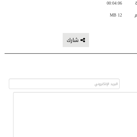
ة
00:04:06
م
12 MB
شارك