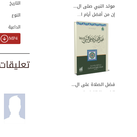
التاريخ
00:04:31
مولد النبي صلى ال...
إن من أفضل أيام ا...
النوع
الداعية
كيف تحب رسول الله
ﷺ
00:02:28
MP4
تعليقات
في تعظيمه صلى
الل...
00:04:42
فضل الصلاة على ال...
إليك هذا الكتاب ا...
حلمه صلى الله علي...
00:03:06
محبة الجماد والحي...
00:17:56