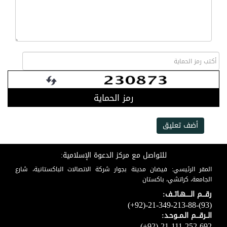
رمز الحماية
أضف تعليق
للتواصل مع مركز الدعوة الإسلامية:
المقر الرئيسي: فيضان مدينة بجوار شركة الاتصالات الباكستانية، شارع
الجامعة، كراتشي، باكستان
رقـــم الـــــهـاتــف:
(+92)-21-349-213-88-(93)
الــرقـــم الـمــوحـد:
(+92)-21-111-252-692