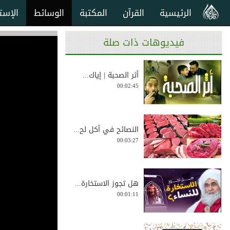
الرئيسية
القرآن
المكتبة
الوسائط
الإست
فيديوهات ذات صلة
أثر الصحبة | إياك...
00:02:45
النصائح في أكل لح...
00:03:27
هل تجوز الاستخارة...
00:01:11