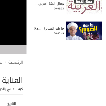
جمال اللغة العربي...
00:01:33
ما هو الصوم؟ | Ra...
00:00:49
متى تكون الغيبة ج...
00:01:58
الرئيسية
في
العناية
كيف نحتمي من الكو...
00:03:41
كيف نعتني بالحيو
محبة سيدنا عليّ ل...
التاريخ