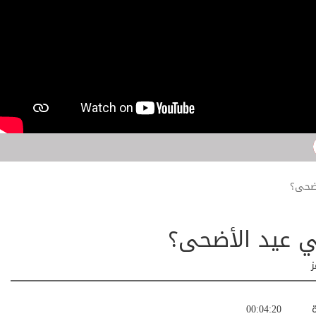
أضحى؟
في عيد الأضحى؟
ز
ة
00:04:20