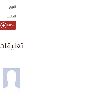
00:01:35
النوع
الداعية
هل سرقتك الدنيا م...
MP4
00:03:13
تعليقات
علاقتك بخالقك فلا...
00:02:00
ابتسامتك هي حياة ...
00:02:40
خطورة الدعاء على ...
00:02:50