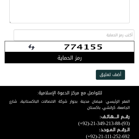
رمز الحماية
أضف تعليق
للتواصل مع مركز الدعوة الإسلامية:
المقر الرئيسي: فيضان مدينة بجوار شركة الاتصالات الباكستانية، شارع
الجامعة، كراتشي، باكستان
رقـــم الـــــهـاتــف:
(+92)-21-349-213-88-(93)
الــرقـــم الـمــوحـد:
(+92)-21-111-252-692