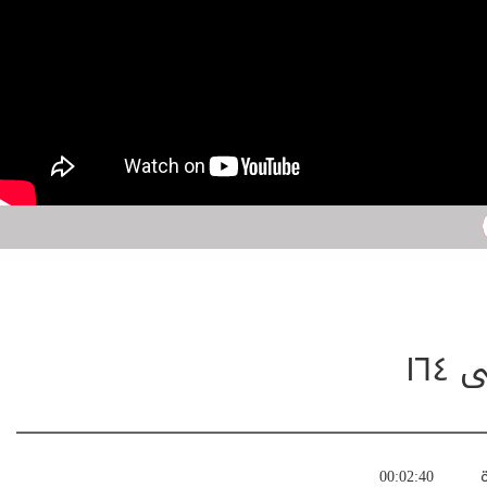
ة
00:02:40