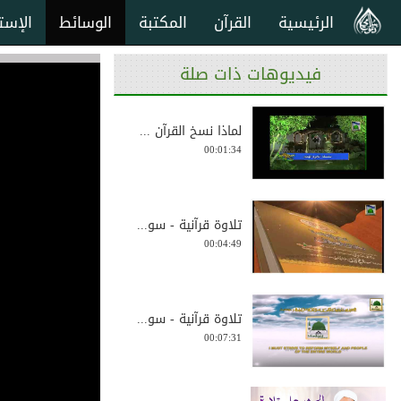
الرئيسية
القرآن
المكتبة
الوسائط
الإست
فيديوهات ذات صلة
لماذا نسخ القرآن ...
00:01:34
تلاوة قرآنية - سو...
00:04:49
تلاوة قرآنية - سو...
00:07:31