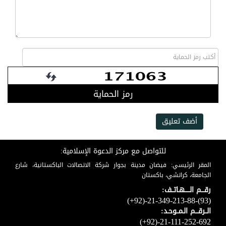
رمز الحماية
أضف تعليق
للتواصل مع مركز الدعوة الإسلامية:
المقر الرئيسي: فيضان مدينة بجوار شركة الاتصالات الباكستانية، شارع
الجامعة، كراتشي، باكستان
رقـــم الـــــهـاتــف:
(+92)-21-349-213-88-(93)
الــرقـــم الـمــوحـد:
(+92)-21-111-252-692