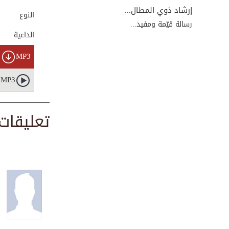
00:02:09
إرشاد ذوي المطال...
النوع
رسالة قيّمة ومفيد...
الداعية
المفتاح الحادي عش...
MP3
00:02:53
MP3
فضل السعي في طلب
...
تعليقات
00:00:55
المفتاح الرابع: ا...
00:02:34
المفتاح الثامن: ص...
00:03:47