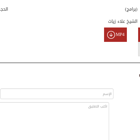
(برامج)
الحج
الشيخ علاء زيات
MP4