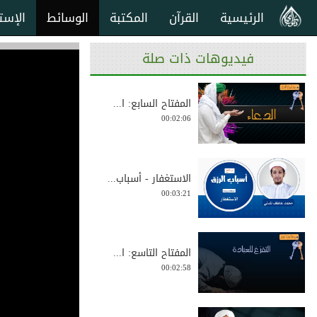
الرئيسية
القرآن
المكتبة
الوسائط
الإست
فيديوهات ذات صلة
المفتاح السابع: ا...
00:02:06
الاستغفار - أسباب...
00:03:21
المفتاح التاسع: ا...
00:02:58