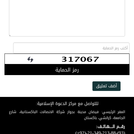
رمز الحماية
أضف تعليق
للتواصل مع مركز الدعوة الإسلامية:
المقر الرئيسي: فيضان مدينة بجوار شركة الاتصالات الباكستانية، شارع
الجامعة، كراتشي، باكستان
رقـــم الـــــهـاتــف:
(+92)-21-349-213-88-(93)