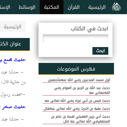
الرئيسية
القرآن
المكتبة
الوسائط
الإست
الرئيسية
ابحث في الكتاب
عنوان الكت
ابحث
حديث مجمع بن 
فهرس الموضوعات
- حدثنا عبد ال
بن جارية قال:
أول مسند المدنيين رضي الله عنهمأجمعين
حديث عبد الله بن الزبير بن العوام رضي
-سمعت رسول الل
اللهتعالى عنه
حديث قيس بن أبي غرزة رضي الله تعالى عنه
حديث صخر الغا
حديث عقبة بن الحرث رضي الله تعالى عنهقال:
حديث أبي رزين العقيلي لقيط بن عامر بن
- حدثنا عبد ا
المنتفقرضي الله تعالى عنه قال: