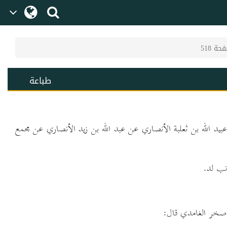
حة 518
طباعة
بيد الله بن ثعلبة الأنصاري عن عبد الله بن زيد الأنصاري عن مجمع
نب لد.
 صخر الغامدي قال: