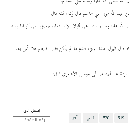
لله صلى الله عليه وسلم مني السلام.
ن عبد الله مولى بني هاشم قال وكان ثقة قال:
له عليه وسلم سئل عن ألبان الإبل فقال توضؤوا من ألبانها وسئل
 قال البول عندنا بمنزلة الدم ما لم يكن قدر الدرهم فلا بأس به.
ي بردة عن أبيه عن أبي موسى الأشعري قال:
إنتقل إلى
519
520
تالي
آخر