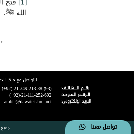
[1]
فتح ا
الله
ﷺ
.
عد
للتواصل مع مركز الدع
(+92)-21-349-213-88-(93)
رقـــم الـــــهـاتــف:
(+92)-21-111-252-692
الــرقـــم الـمــوحـد:
arabic@dawateislami.net
البريد الإلكتروني:
تواصل معنا
جميع 