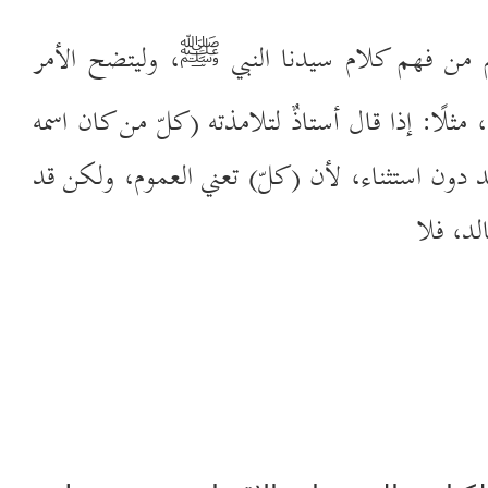
 من فهم كلام سيدنا النبي
، وليتضح الأمر
ﷺ
لًا: إذا قال أستاذٌ لتلامذته (كلّ من كان اسمه
د دون استثناء، لأن (كلّ) تعني العموم، ولكن قد
د، فلا