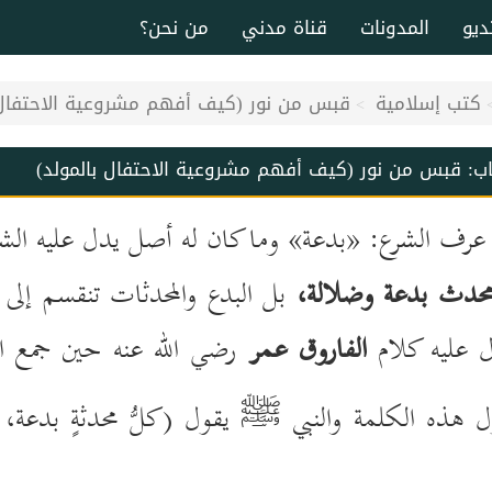
ديو
المدونات
قناة مدني
من نحن؟
كتب إسلامية
قبس من نور (كيف أفهم مشروعية الاحتفال 
اب:
قبس من نور (كيف أفهم مشروعية الاحتفال بالمولد)
رف الشرع: «بدعة» وما كان له أصل يدل عليه الشر
حدث بدعة وضلالة،
بل البدع والمحدثات تنقسم إل
ل عليه كلام
الفاروق عمر
رضي الله عنه حين جمع ال
 هذه الكلمة والنبي
يقول (كلُّ محدثةٍ بدعة، 
ﷺ