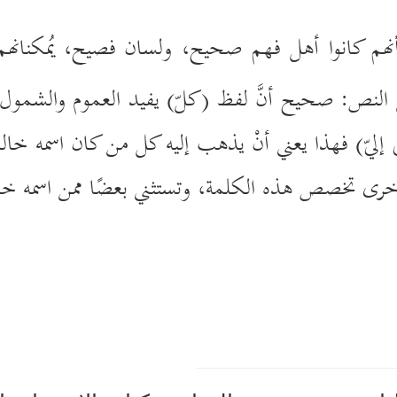
هم كانوا أهل فهم صحيح، ولسان فصيح، يُمكنانهم
 النص: صحيح أنَّ لفظ (كلّ) يفيد العموم والشمول، مث
ي إليّ) فهذا يعني أنْ يذهب إليه كل من كان اسمه خال
أخرى تخصص هذه الكلمة، وتستثني بعضًا ممن اسمه خال