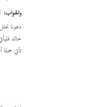
والجواب:
أن
دعونا نحلل
خالد فليأت
تأتي جملة 