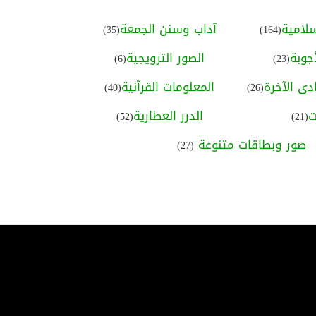
#الصلاة على النبي ﷺ
لامية
آداب وسنن الجمعة
(35)
(164)
#الصلاة والسلام عليه ﷺ
جوبة
الصور الترويجية
(6)
(23)
#ثلاثة أشياء لا تعود
ى الآخرة
المعلومات القرآنية
(40)
(26)
#دعاء الكَرب
ت
الدرر العطارية
(52)
(21)
#منهج حياة في آية
صور وبطاقات متنوعة
(27)
#النصائح والإرشادات
#اعتزل ما يؤذيك
#الشخصيات الإسلامية
#التعامل مع الناس
#الحكمة