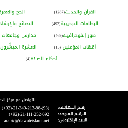
القرآن والحديث
الحج والعمرة
(1287)
البطاقات الترحيبية
النصائح والإرشاد
(492)
صور إنفوجرافيك
مدارس وجامعات ا
(469)
أمّهات المؤمنين
العشرة المبشَّرون ب
(15)
أحكام الصلاة
(4)
للتواصل مع مركز الدع
(+92)-21-349-213-88-(93)
رقـــم الـــــهـاتــف:
(+92)-21-111-252-692
الــرقـــم الـمــوحـد:
arabic@dawateislami.net
البريد الإلكتروني: