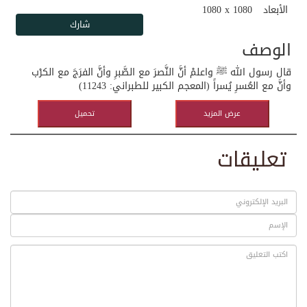
الأبعاد
1080 x 1080
الوصف
قال رسول الله ﷺ واعلمْ أنَّ النَّصرَ مع الصَّبرِ وأنَّ الفرَجَ مع الكرْب
وأنَّ مع العُسرِ يُسراً (المعجم الكبير للطبراني: 11243)
عرض المزيد
تحميل
تعليقات