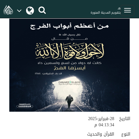
هـ
بتقويم المدينة المنورة
التاريخ
28-فبراير-2025
04:13:34 م
النوع
القرآن والحديث