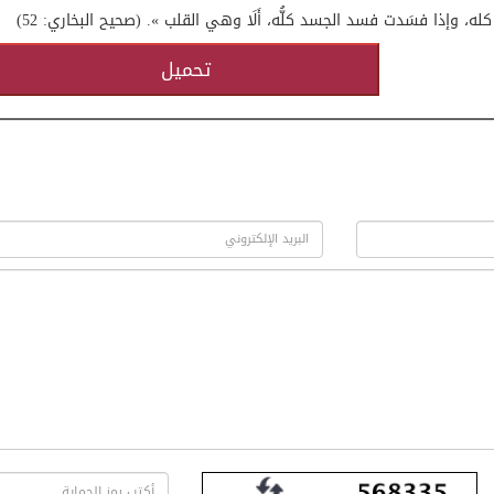
، وإذا فسَدت فسد الجسد كلُّه، أَلَا وهي القلب ». (صحيح البخاري: 52)
تحميل