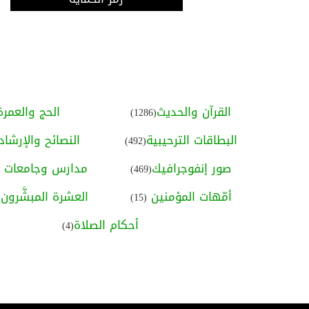
القرآن والحديث
الحج والعمرة
(1286)
البطاقات الترحيبية
النصائح والإرشاد
(492)
صور إنفوجرافيك
مدارس وجامعات ا
(469)
أمّهات المؤمنين
العشرة المبشَّرون ب
(15)
أحكام الصلاة
(4)