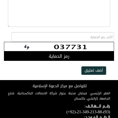
رمز الحماية
أضف تعليق
للتواصل مع مركز الدعوة الإسلامية:
المقر الرئيسي: فيضان مدينة بجوار شركة الاتصالات الباكستانية، شارع
الجامعة، كراتشي، باكستان
رقـــم الـــــهـاتــف:
(+92)-21-349-213-88-(93)
الــرقـــم الـمــوحـد: