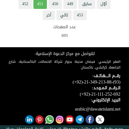
أوّل
سابق
449
450
451
452
453
تالي
آخر
عدد الصفحات
693
للتواصل مع مركز الدعوة الإسلامية:
المقر الرئيسي: فيضان مدينة بجوار شركة الاتصالات الباكستانية، شارع
الجامعة، كراتشي، باكستان
رقـــم الـــــهـاتــف:
(+92)-21-349-213-88-(93)
الــرقـــم الـمــوحـد:
(+92)-21-111-252-692
البريد الإلكتروني:
arabic@dawateislami.net