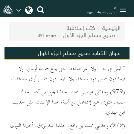
هـ
بتقويم المدينة المنورة
الرئيسية
كتب إسلامية
صحيح مسلم الجزء الأول
صفحة 451
عنوان الكتاب:
صحيح مسلم الجزء الأول
" ليس في حب ولا تمر صدقة. حتى يبلغ خمسة أوسق. ولا
فيما دون خمس ذود صدقة. ولا فيما دون خمس أواق صدقة ".
(979) وحدثني عبد بن حميد. حدثنا يحيى بن آدم. حدثنا
سفيان الثوري عن إسماعيل بن أمية، بهذا الإسناد، مثل حديث
ابن مهدي.
(979) وحدثني محمد بن رافع. حدثنا عبدالرزاق. أخبرنا الثورى