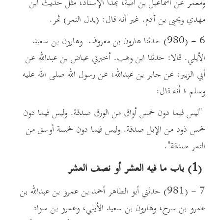
ومعمر عن اسماعيل بن أمية، بهذا الإسناد، مثل حديث ابن
مهدي ويحيى بن آدم. غير أنه قال: (بدل التمر) ثمر.
6 - (980) حدثنا هارون بن معروف وهارون بن سعيد
الأيلي. قالا: حدثنا ابن وهب. أخبرني عياض بن عبدالله عن
أبي الزبير، عن جابر بن عبدالله، عن رسول الله صلى الله عليه
وسلم ؛ أنه قال:
"ليس فيما دون خمس أواق من الورق صدقة. وليس فيما دون
خمس ذود من الإبل صدقة. وليس فيما دون خمسة أوسق من
التمر صدقة".
(1) باب ما فيه العشر أو نصف العشر
7 - (981) حدثني أبو الطاهر أحمد بن عمرو بن عبدالله بن
عمرو بن سرح، وهارون بن سعيد الأيلي، وعمرو بن سواد