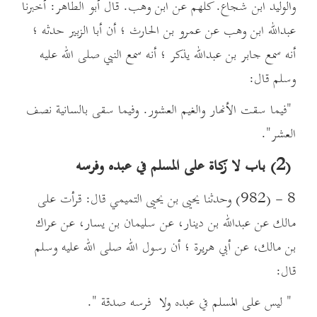
والوليد ابن شجاع. كلهم عن ابن وهب. قال أبو الطاهر: أخبرنا
عبدالله ابن وهب عن عمرو بن الحارث ؛ أن أبا الزبير حدثه ؛
أنه سمع جابر بن عبدالله يذكر ؛ أنه سمع النبي صلى الله عليه
وسلم قال:
"فيما سقت الأنهار والغيم العشور. وفيما سقى بالسانية نصف
العشر".
(2) باب لا زكاة على المسلم في عبده وفرسه
8 - (982) وحدثنا يحيى بن يحيى التميمي قال: قرأت على
مالك عن عبدالله بن دينار، عن سليمان بن يسار، عن عراك
بن مالك، عن أبي هريرة ؛ أن رسول الله صلى الله عليه وسلم
قال:
" ليس على المسلم في عبده ولا فرسه صدقة ".