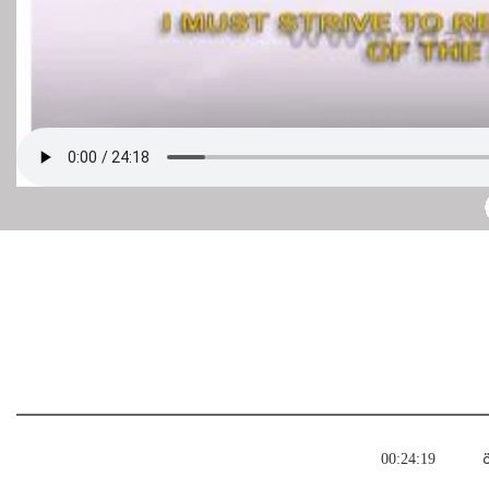
ة
00:24:19