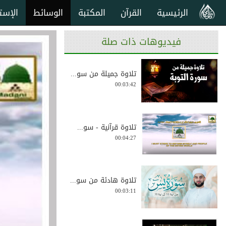
الرئيسية
القرآن
المكتبة
الوسائط
الإست
فيديوهات ذات صلة
تلاوة جميلة من سو...
00:03:42
تلاوة قرآنية - سو...
00:04:27
تلاوة هادئة من سو...
00:03:11