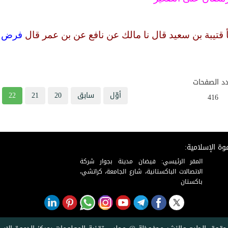
أ قتيبة بن سعيد قال نا مالك عن نافع عن بن عمر قال
فرض ر
د الصفحات
أوّل
سابق
20
21
22
416
وة الإسلامية:
المقر الرئيسي: فيضان مدينة بجوار شركة
الاتصالات الباكستانية، شارع الجامعة، كراتشي،
باكستان