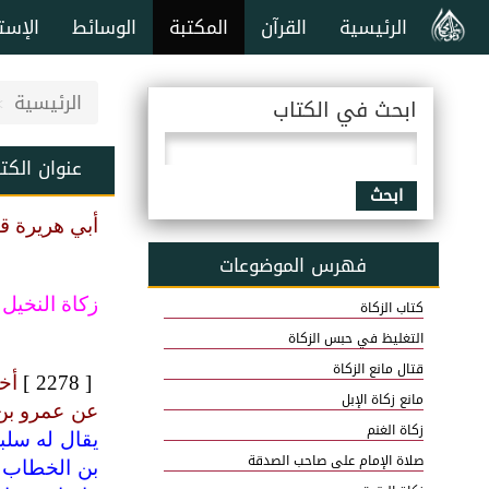
الرئيسية
القرآن
المكتبة
الوسائط
الإست
الرئيسية
ابحث في الكتاب
عنوان الكت
ابحث
أبي هريرة ق
فهرس الموضوعات
زكاة النخيل
كتاب الزكاة
التغليظ في حبس الزكاة
قتال مانع الزكاة
[ 2278 ]
أخ
مانع زكاة الإبل
عن عمرو بن
زكاة الغنم
يقال له سلب
صلاة الإمام على صاحب الصدقة
بن الخطاب ي