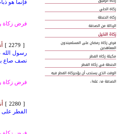
زكاة الرقيق
فإنما هو ذب
زكاة الحلي
زكاة الحنطة
فرض زكاة 
الرذالة من الصدقة
زكاة النخيل
فرض زكاة رمضان على المسلميندون
[ 2279 ]
أ
المعاهدين
رسول الله ص
مكيلة زكاة الفطر
نصف صاع بر
الحنطة في زكاة الفطر
الوقت الذي يستحب أن يؤديزكاة الفطر فيه
الصدقة من غلول
فرض زكاة ر
باب اليد العليا
صدقة العبد
[ 2280 ]
أن
عطية المرأة بغير إذن زوجها
الفطر على ا
الإحصاء في الصدقة
الشفاعة في الصدقة
المنان بما أعطى
فرض زكاة ر