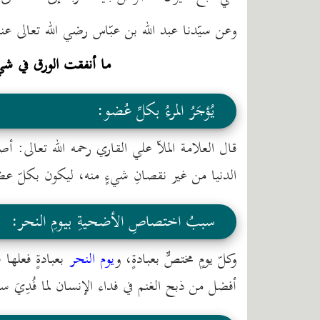
وعن سيّدنا عبد الله بن عبّاس رضي الله تعالى 
ما أنفقت الورق في شيء
يُؤجَرُ المرءُ بكلِّ عُضو:
قال العلامة الملاّ علي القاري رحمه الله تعالى: أ
الدنيا من غير نقصانِ شيءٍ منه، ليكون بكلّ عضو
سببُ اختصاصِ الأضحيةِ بيومِ النحر:
وكلّ يومٍ مختصٌّ بعبادةٍ، و
يوم النحر
بعبادةٍ فعلها 
أفضل من ذبح الغنم في فداء الإنسان لما فُدِيَ سي