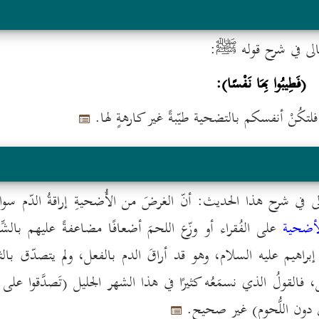
 تعالى في شرح قوله ﷺ:
(فَطِيبُوا بِهَا نَفْسًا):
رًا، فلتكُنْ أنفسكم بالتضحية طيّبةً غير كارهةٍ لها.
لى في شرح هذا الحديث: أنّ الغرضَ من الأُضحيةِ إراقةُ الدّم سواءٌ
لأضحية
على الفُقراء أو وزّع اللحمَ أضعافًا مضاعفةً عليهم بالشِّر
ُ إبراهيم عليه السلام، وهو قد أراقَ الدم بالفعل، ولم يتصدّق بال
ل، فالقولُ الذي نسمَعُه كثيرًا في هذا الشهر الجليل (تَصدَّقوا على ا
ال دون اللُّحوم) غير صحيح.