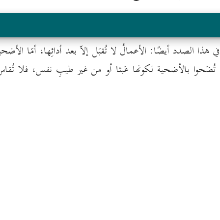
ي هذا الصدد أيضًا: الأعمالُ لا تُقبَل إلاّ بعد أدائِها، أمّا الأضحي
 تُضَحوا بالأضحية لكونها عَبثا أو من غير طيبِ نفس، فلا تُقاس