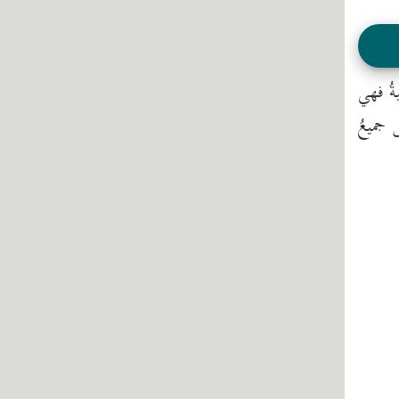
ةُ فهي
 جميعُ