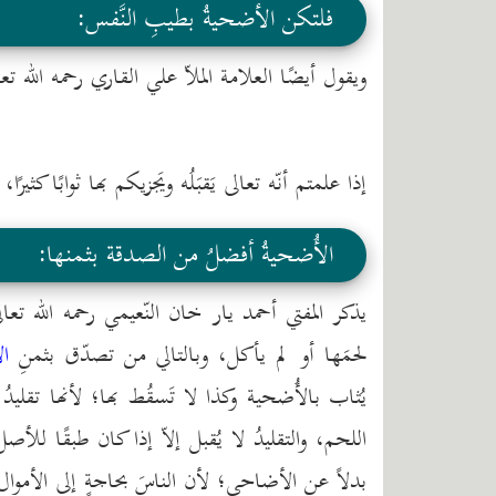
فلتكن الأضحيةُ بطيبِ النَّفس:
ويقول أيضًا العلامة الملاّ علي القاري رحمه الله
إذا علمتم أنّه تعالى يَقبَلُه ويَجزيكم بها ثوابًا كثي
الأُضحيةُ أفضلُ من الصدقة بثمنها:
يذكر المفتي أحمد يار خان النّعيمي رحمه الله تعا
لحمَها أو لم يأكل، وبالتالي من تصدّق بثمنِ
ا
يُثاب بالأُضحية وكذا لا تَسقُط بها؛ لأنها تقليد
اللحم، والتقليدُ لا يُقبل إلاّ إذا كان طبقًا للأص
بدلاً عن الأضاحي؛ لأن الناسَ بحاجةٍ إلى الأمو