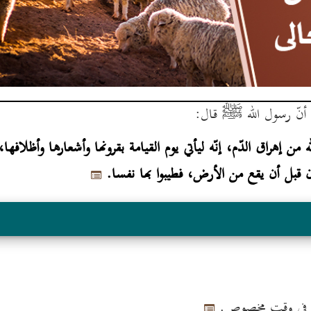
ا أنّ رسول الله ﷺ قال:
ن إهراق الدّم، إنّه ليأتي يوم القيامة بقرونها وأشعارها وأظلافها، 
كان قبل أن يقع من الأرض، فطيبوا بها نفسا.
الى في وقت مخصوص.