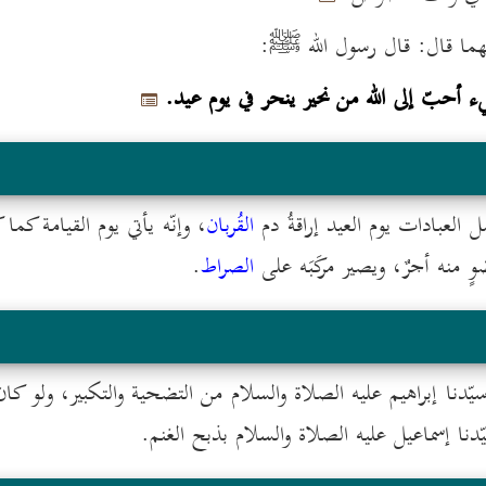
عنهما قال: قال رسول الله ﷺ:
 أحبّ إلى الله من نحير ينحر في يوم عيد.
صل العبادات يوم العيد إراقةُ دم
القُربان
، وإنّه يأتي يوم القيامة كما 
ٍ منه أجرٌ، ويصير مركَبَه على
الصراط
.
سيّدنا إبراهيم عليه الصلاة والسلام من التضحية والتكبير، ولو كا
ّدنا إسماعيل عليه الصلاة والسلام بذبح الغنم.