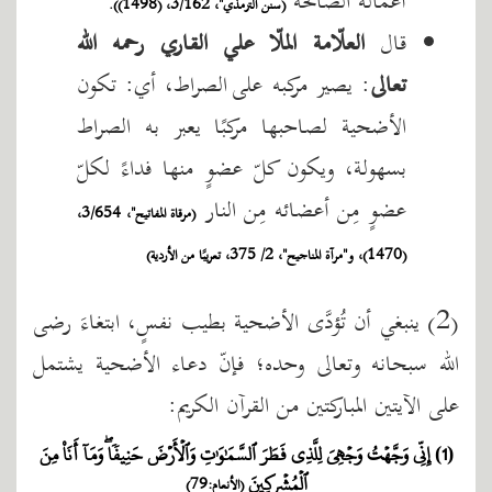
أعماله الصالحة
(سنن الترمذي"، 3/162، (1498))
.
قال
العلّامة الملّا علي القاري رحمه الله
تعالى
: يصير مركبه على الصراط، أي: تكون
الأضحية لصاحبها مركبًا يعبر به الصراط
بسهولة، ويكون كلّ عضوٍ منها فداءً لكلّ
عضوٍ مِن أعضائه مِن النار
(مرقاة المفاتيح"، 3/654،
(1470)، و"مرآة المناجيح"، 2/ 375، تعريبًا من الأردية)
(2) ينبغي أن تُؤدَّى الأضحية بطيب نفسٍ، ابتغاءَ رضى
الله سبحانه وتعالى وحده؛ فإنّ دعاء الأضحية يشتمل
على الآيتين المباركتين من القرآن الكريم:
(1) إِنِّي وَجَّهۡتُ وَجۡهِيَ لِلَّذِي فَطَرَ ٱلسَّمَٰوَٰتِ وَٱلۡأَرۡضَ حَنِيفٗاۖ وَمَآ أَنَا۠ مِنَ
ٱلۡمُشۡرِكِينَ
(الأنعام:79)