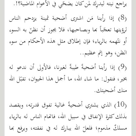
يراجع نيته ليدرِك لمن كان يضحّي في الأعوام الماضية؟!.
(8) إذا رأينا مَن اشترى أضحية ثمينة يزدحم الناس
لرؤيتها تعجّباً بها وبصاحبها، فلا يجوز أن نظنّ به السوء
أو نتّهمه بالرياء؛ فإن إطلاق مثل هذه الأحكام من سوء
الظن، وهو إثم عظيم..
(9) إذا رأينا أضحيةً طيبةً لغيرنا، فالأولى أن ندعو له
بخير، فنقول: ما شاء الله، ما أجمل هذا الحيوان، تقبّل الله
منك أضحيتك.
(10) الذي يشتري أضحيةً غالية تفوق قدرته، ويقصد
بذلك كثرة الإنفاق في سبيل الله، فاتهام الناس له بالرياء
مسلكٌ مذموم؛ فلعلّ الله يبارك له في نفقته، ويرفع بها