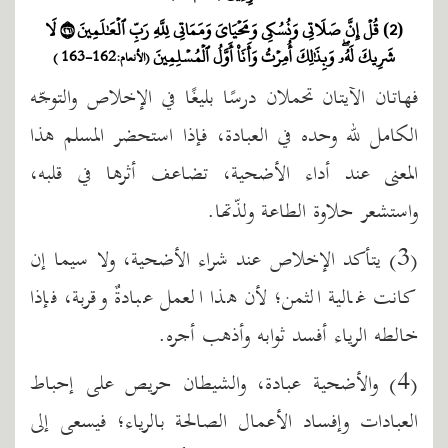
(2) قُلۡ إِنَّ صَلَاتِي وَنُسُكِي وَمَحۡيَايَ وَمَمَاتِي لِلَّهِ رَبِّ ٱلۡعَٰلَمِينَ ١٦٢ لَا
شَرِيكَ لَهُۥۖ وَبِذَٰلِكَ أُمِرۡتُ وَأَنَا۠ أَوَّلُ ٱلۡمُسۡلِمِينَ
(الأنعام:162-163 )
فهاتان الآيتان تحملان درسًا بليغًا في الإخلاص والتوجّه
الكامل لله وحده في العبادة، فإذا استحضر المسلم هذا
المعنى عند أداء الأضحية، تضاعف أثرها في قلبه،
واستشعر حلاوة الطاعة ولذّتها.
(3) يتأكد الإخلاص عند شراء الأضحية، ولا سيما إن
كانت غالية الثمن؛ لأن هذا العمل عبادةٌ وقربة، فإذا
خالطه الرياء أفسد ثوابه وأذهب أجره.
(4) والأضحية عبادة، والشيطان حريص على إحباط
العبادات وإفساد الأعمال الصالحة بالرياء؛ فيسعى إلى