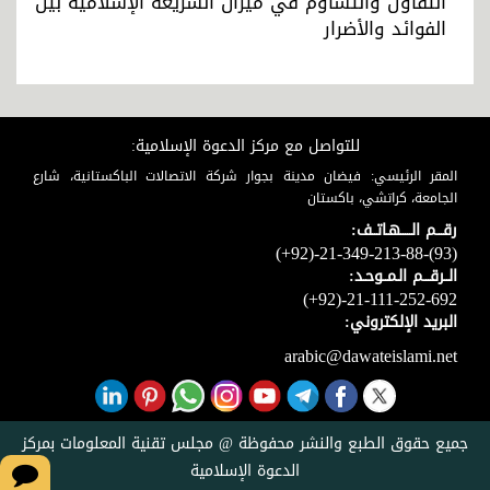
التفاؤل والتشاؤم في ميزان الشريعة الإسلامية بين
الفوائد والأضرار
للتواصل مع مركز الدعوة الإسلامية:
المقر الرئيسي: فيضان مدينة بجوار شركة الاتصالات الباكستانية، شارع
الجامعة، كراتشي، باكستان
رقـــم الـــــهـاتــف:
(+92)-21-349-213-88-(93)
الــرقـــم الـمــوحـد:
(+92)-21-111-252-692
البريد الإلكتروني:
arabic@dawateislami.net
جميع حقوق الطبع والنشر محفوظة @ مجلس تقنية المعلومات بمركز
الدعوة الإسلامية