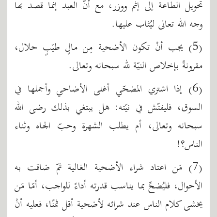
تحويل الطاعة إلى إثم ووزر، مع أنّ العبد إنما قصد بها
وجه الله تعالى ليُثاب عليها.
(5) يجب أنْ تكون الأضحية مِن مالٍ طيّبٍ حلال،
مقرونةً بإخلاص النيّة لله سبحانه وتعالى.
(6) إذا اشتري المضحّي أغلى الأضاحي وأجملها في
السوق، فليفتّش في نيّته: هل يبتغي بذلك رضى الله
سبحانه وتعالى، أم يطلب الشهرة وحبّ الجاه وثناء
الناس؟!
(7) مَن اعتاد شراء الأضحية الغالية ثمّ ضاقت به
الأحوال، فليُضحِّ بما يناسب قدرته أداءً للواجب، أمّا مَن
يخشى كلام الناس عند شرائه لأضحية أقل ثمنًا، فعليه أنْ