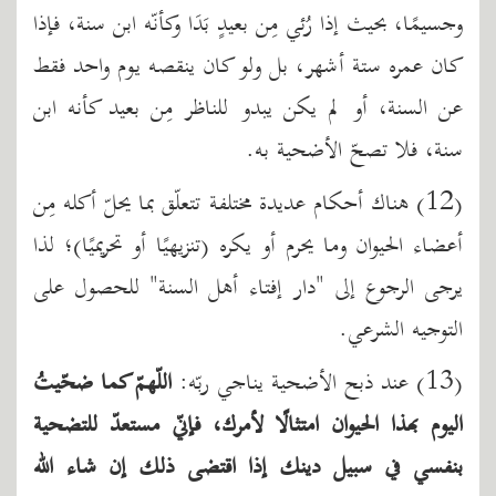
وجسيمًا، بحيث إذا رُئي مِن بعيدٍ بَدَا وكأنّه ابن سنة، فإذا
كان عمره ستة أشهر، بل ولو كان ينقصه يوم واحد فقط
عن السنة، أو لم يكن يبدو للناظر مِن بعيد كأنه ابن
سنة، فلا تصحّ الأضحية به.
(12) هناك أحكام عديدة مختلفة تتعلّق بما يحلّ أكله مِن
أعضاء الحيوان وما يحرم أو يكره (تنزيهيًا أو تحريميًا)؛ لذا
يرجى الرجوع إلى "دار إفتاء أهل السنة" للحصول على
التوجيه الشرعي.
(13) عند ذبح الأضحية يناجي ربّه:
اللّهمّ كما ضحّيتُ
اليوم بهذا الحيوان امتثالًا لأمرك، فإنّي مستعدّ للتضحية
بنفسي في سبيل دينك إذا اقتضى ذلك إن شاء الله