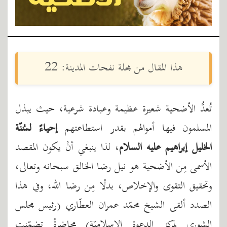
هذا المقال من مجلة نفحات المدينة: 22
تُعدُّ الأضحية شعيرة عظيمة وعبادة شرعية، حيث يبذل
المسلمون فيها أموالهم بقدر استطاعتهم
إحياءً لسُنّة
الخليل إبراهيم عليه السلام
، لذا ينبغي أنْ يكون المقصد
الأسمى مِن الأضحية هو نيل رضا الخالق سبحانه وتعالى،
وتحقيق التقوى والإخلاص، بدلًا مِن رضا الله، وفي هذا
الصدد ألقى الشيخ محمّد عمران العطّاري (رئيس مجلس
الشورى لمركز الدعوة الإسلاميّة) محاضرةً تضمّنت