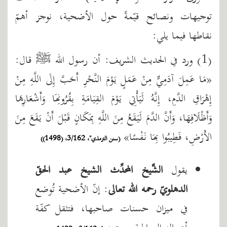
توجيهات ونصائح قيّمةً حول الأضحية، نوجز أهمّ
نقاطها فيما يلي:
(1) ورد في الحديث الشريف: أن رسول الله ﷺ قال:
«مَا عَمِلَ آدَمِيٌّ مِنْ عَمَلٍ يَوْمَ النَّحْرِ أَحَبَّ إِلَى اللَّهِ مِنْ
إِهْرَاقِ الدَّمِ، إِنَّهُ لَيَأْتِي يَوْمَ القِيَامَةِ بِقُرُونِهَا وَأَشْعَارِهَا
وَأَظْلَافِهَا، وَأَنَّ الدَّمَ لَيَقَعُ مِنَ اللَّهِ بِمَكَانٍ قَبْلَ أَنْ يَقَعَ مِنَ
الأَرْضِ، ‌فَطِيبُوا ‌بِهَا ‌نَفْسًا»
(سنن الترمذي"، 3/162، (1498))
يقول
الشَّيخ المحدِّث الشيخ عبد الحقّ
الدهلويّ رحمه الله تعالى
: إنّ الأضحية تُوضع
في ميزان حسنات صاحبها، فتثقل كفّة