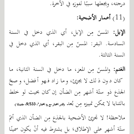
درجته، ويجعلها سببًا لفوزه في الآخرة.
(11)
أعمار الأضحية:
الإبل:
المسنّ مِن الإبل، أي الذي دخل في السنة
السادسة. البقر: المسنّ مِن البقر، أي الذي دخل في
السنة الثالثة.
الغنم:
والمسنّ مِن المعز، ما دخل في السنة الثانية، ما
كان دون ذلك لا يجزئ، وما زاد فهو أفضل، وصحّ
الجذع ذو ستّة أشهر مِن الضأن إن كان بحيث لو خلط
بالثنايا لا يمكن تمييزه مِن بُعد
(الدر المحتار مع رد المحتار"، 9/533، مقتبسًا )
ملاحظة! لا تجزئ الأضحية بالجذع مِن الضأن الذي أتمّ
ستّة أشهر على الإطلاق؛ بل يشترط فيه أنْ يكون سمينًا