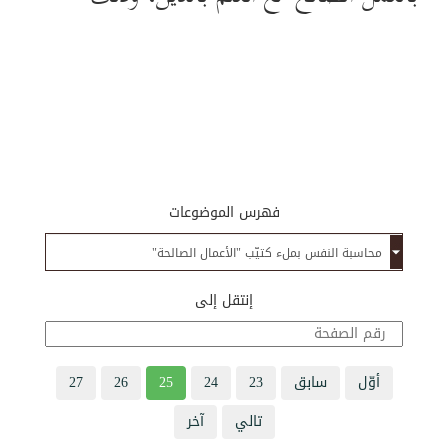
فهرس الموضوعات
إنتقل إلى
أوّل
سابق
23
24
25
26
27
تالي
آخر