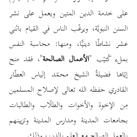
على خدمة الدين المتين ويعمل على نشر
السنن النبويَّة، ويرغّب الناس في القيام باثني
عشر نشاطًا دينيًّا، ومنها: محاسبة النفس
بملء كُتيّب "
الأعمال الصالحة
"، فقد منح
إيّاها فضيلةُ الشيخ محمّد إلياس العطّار
القادري حفظه الله تعالى لإصلاح المسلمين
مِن الإخوة والأخوات والطلّاب والطالبات
بجامعات المدينة ومدارس المدينة وتزيينهم
بالعمل الصالح مع العلم بالدين، وذلك