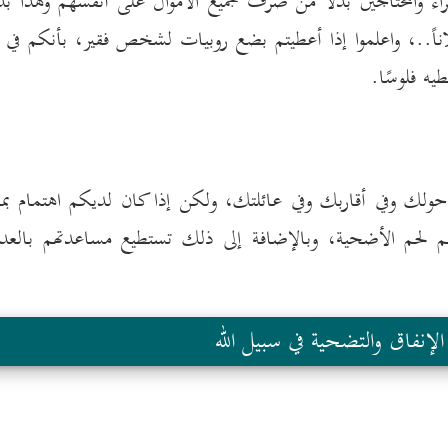
قراء والمحتاجين بدلًا من صرف جميع الأموال على أنفسهم وهذا ب
وفلاناً..، واعلموا إذا أعطيتم بضع روبيات لشخص فقير، بأنكم في 
طيه فلوسًا.
ولك وفي أقاربك وفي عائلتك، ولكن إذا كان لديكم اهتمام بم
م لحم الأضحية، وبالإضافة إلى ذلك تستطيع مساعدتهم بالعد
لإنفاق والتضحية في سبيل الله