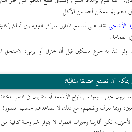
: "كنا نقوم بإعداد الشواء (نشوي قطع اللحم على جمر النار)
لى فحم ولم يتمكن أحد من الأكل.
د الأضحى
تقام على أسطح المنازل ومراكز الترفيه وفي أماكن كثيرة
 القمامة.
ف ولو سُدّ به جوع مسكين قبل أن يحترق أو يرمى، لاستحق المت
مكن أن نصنع مجتمعًا مثاليًّا؟
 ويشربون حتى يشبعوا من أنواع الأطمعة أو يتقلبون في النعم المختلفة
ائعين، وربما نعرف وضعهم، مع ذلك لا نساعدهم حسب المقدور!
 الأخرى، لكن أقاربنا وجيراننا الفقراء لا يتوفر لهم وجبة كافية من 