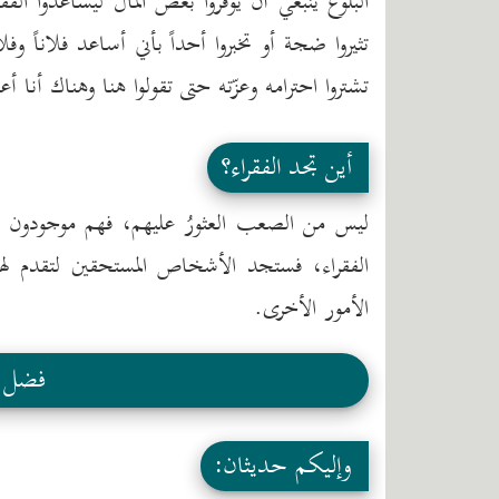
البلوغ ينبغي أن يوفروا بعض المال ليساعدوا الف
تثيروا ضجة أو تخبروا أحداً بأني أساعد فلاناً 
تشتروا احترامه وعزّته حتى تقولوا هنا وهناك أنا أع
أين تجد الفقراء؟
ليس من الصعب العثورُ عليهم، فهم موجودون ح
الفقراء، فستجد الأشخاص المستحقين لتقدم له
الأمور الأخرى.
فضل ا
وإليكم حديثان: