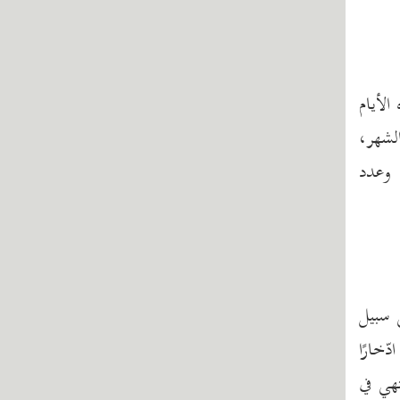
الأيام
لشهر،
 وعدد
ى سبيل
ّخارًا
هي في