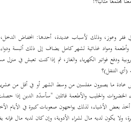
مجتمعًا مثاليًّا؟!
في فقر وعوز، وذلك لأسباب عديدة، أحدها: انخفاض الدخل،
 وأطعمة ومواد غذائية لشهر كامل يضاف إلى ذلك ألبسة ودواء 
ية ودفع فواتير الكهرباء والغاز، ثم إذا كنت تعيش في منزل مس
 (أي التنقل)؟
اص عادة ما يصيرون مفلسين من وسط الشهر أو في أقل من عشرين
راء الخضروات والحليب والأطعمة قائلين "سأسدّد الدين إذا حصل
أخذ بعض الأشياء، لذلك يواجهون صعوبات كبيرة في الأيام الأخي
، ولا يكون لديه مال لشراء الأدوية، وإن كان لديه مال فإنه ي