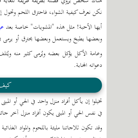
هناك شخص يروي قصته بطريقة طريفة للغاية قال
نكن نعرف كيفية الشواء، فاحترق اللحم وتحول إ
أيها الأحبة! مثل هذه "المشويات" خاصة بعد
عي
وبعضها يطبخ ويستعمل وبعضها يحترق أو يرمى في
وعامة الأكل يؤكل بعضه ويُرمى كثير منه ويُتل
دعواته المجابة.
كيف ي
تخيلوا إن يأكل أفراد منزل واحد في الحي أو المبنى
في نفس الحي أو المبنى يكون أفراد منزل آخر ج
وقد تكون ثلاجاتنا مليئة باللحوم والمواد الغذائية