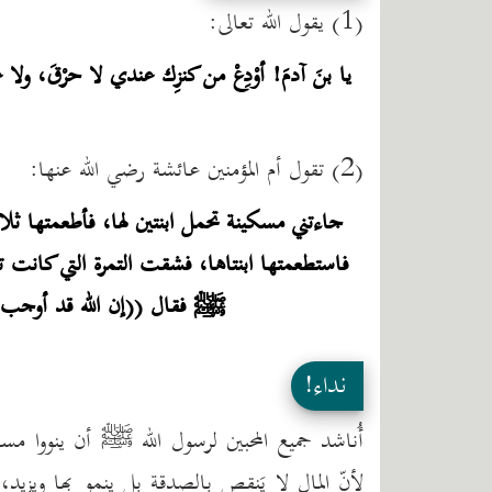
(1) يقول الله تعالى:
يا بنَ آدمَ! أوْدِعْ من كنزِك عندي لا حرْقَ، ولا 
(2) تقول أم المؤمنين عائشة رضي الله عنها:
جاءتني مسكينة تحمل ابنتين لها، فأطعمتها ثلا
فاستطعمتها ابنتاها، فشقت التمرة التي كانت ت
ﷺ فقال ((إن الله قد أوجب لها
نداء!
أُناشد جميع المحبين لرسول الله ﷺ أن ينووا 
لأنّ المال لا يَنقص بالصدقة بل ينمو بها ويزيد،