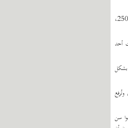
☆ أسأل الله أن يوفقنا وإياكم لإنفاق خمسة آلاف من ثلاثين ألف ليكون صدقة لعائلة فقيرة أو لعائلتين 2500،
ت أحد
م بشكل
تُرفع
وا سن