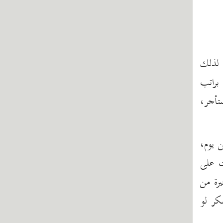
 لذلك
براتب
تأجر،
 يوم،
ت على
رة من
فكر لو