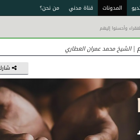
ديو
المدونات
قناة مدني
من نحن؟
لفقراء وأحسنوا إليهم
 |
الشيخ محمد عمران العطاري
شارك