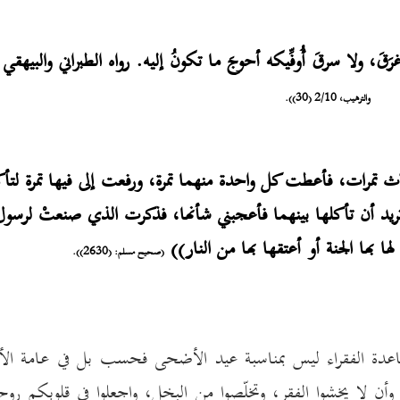
غرَقَ، ولا سرقَ أُوفِّيكه أحوجَ ما تكونُ إليه. رواه الطبراني والبيهقي
والترهيب، 2/10 (30)).
ث تمرات، فأعطت كل واحدة منهما تمرة، ورفعت إلى فيها تمرة لتأك
ريد أن تأكلها بينهما فأعجبني شأنها، فذكرت الذي صنعتْ لرسول 
 بها الجنة أو أعتقها بها من النار))
(صحيح مسلم: (2630)).
مساعدة الفقراء ليس بمناسبة عيد الأضحى فحسب بل في عامة الأ
 وأن لا يخشوا الفقر، وتخلّصوا من البخل، واجعلوا في قلوبكم روح